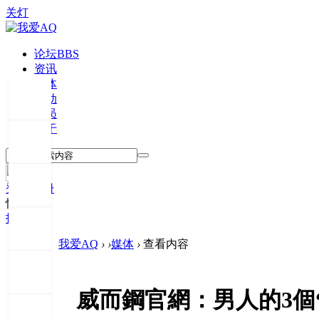
关灯
论坛
BBS
资讯
媒体
活动
会员
关于
登录
注册
快捷登录
投稿
我爱AQ
›
›
媒体
›
查看内容
威而鋼官網：男人的3個