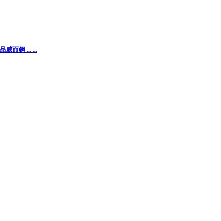
... ...