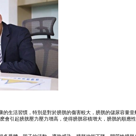
康的生活習慣，特別是對於膀胱的傷害較大，膀胱的儲尿容量壹
尿，那麽會引起膀胱壓力壓力增高，使得膀胱容積增大，膀胱的順應