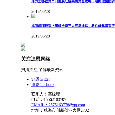
薄力士哪裡買？口溶膜壯陽藥購買全攻略｜避開假藥陷阱
2019/06/28
威而鋼哪裡買？藥師推薦三大可靠通路，教你輕鬆購買正品威而鋼 
2019/06/28
关注迪恩网络
扫描关注,了解最新资讯
迪恩twitter
迪恩facebook
联系人：高经理
电话：15562103797
EMAIL：2575163778@qq.com
地址：威海市创新创业大厦2702