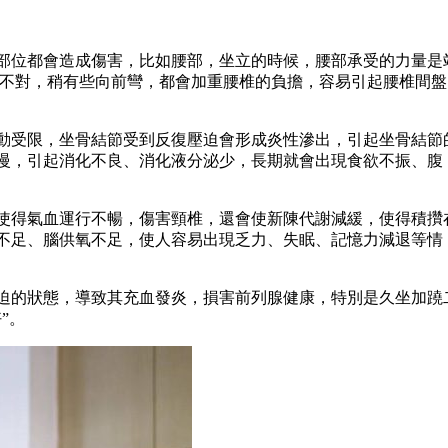
部位都會造成傷害，比如腰部，坐立的時候，腰部承受的力量是
姿不對，稍有些向前彎，都會加重腰椎的負擔，容易引起腰椎間盤
動受限，坐骨結節受到反復壓迫會形成炎性滲出，引起坐骨結節
慢，引起消化不良、消化液分泌少，長期就會出現食欲不振、腹
使得氣血運行不暢，傷害頸椎，還會使新陳代謝減緩，使得積攢
不足、腦供氧不足，使人容易出現乏力、失眠、記憶力減退等情
迫的狀態，導致其充血發炎，損害前列腺健康，特別是久坐加蹺
”。