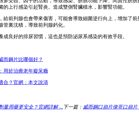
很多受體、因子的活動，導致感染、膀胱功能下降、間質性膀胱
菌的上行感染引起腎炎。造成雙側腎臟積水，影響腎功能。
，給前列腺也會帶來傷害，可能會導致細菌逆行向上，增加了前
腺管裏沈積，導致前列腺鈣化。
養成良好的排尿習慣，這也是預防泌尿系感染的有效手段。
威而鋼片比哪個好？
：用於治療老年癡呆癥
適合？官網：本文說清
用藥更安全？官網詳解 ...
下一篇：
威而鋼口崩片偉哥口崩片