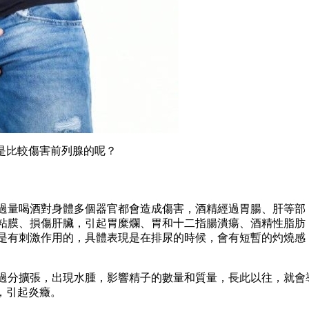
是比較傷害前列腺的呢？
過量喝酒對身體多個器官都會造成傷害，酒精經過胃腸、肝等部
粘膜、損傷肝臟，引起胃糜爛、胃和十二指腸潰瘍、酒精性脂肪
是有刺激作用的，具體表現是在排尿的時候，會有短暫的灼燒感
過分擴張，出現水腫，影響精子的數量和質量，長此以往，就會
，引起炎癥。