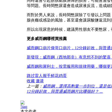
同時還會引起膀胱黏膜屏障的損害，可能會激發
等問題。長時間憋尿還會造成尿液反流，造成細
而對於男人來說，長時間憋尿除了引發以上問題
腺炎癥或感染的風險，甚至還會讓尿酸鹽返流到
所以出現尿意的時候，建議男性朋友不要憋尿，
更多威而鋼哪裡買推薦
威而鋼口崩片偉哥口崩片，12分鐘起效，與普通
新發現：威而鋼（西地那非）有意想不到的驚喜
威而鋼和犀利士，按需服用和規律用藥，哪個更
路过
雷人
握手
鲜花
鸡蛋
收藏
邀请
上一篇：
威而鋼，選擇高劑量一步到位，還是低劑量
12分鐘起效，與普通威而鋼片比哪個好？ ...
5iaq
本文作者