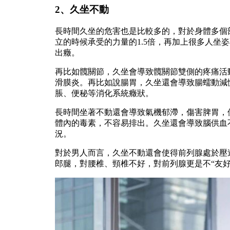
2、久坐不動
長時間久坐的危害也是比較多的，對於身體多個
立的時候承受的力量的1.5倍，再加上很多人坐
出癥。
再比如髖關節，久坐會導致髖關節雙側的疼痛活
滑膜炎。再比如說腸胃，久坐還會導致腸蠕動減
脹、便秘等消化系統癥狀。
長時間坐著不動還會導致氣機郁滯，傷害脾胃，
體內的毒素，不容易排出。久坐還會導致腦供血
況。
對於男人而言，久坐不動還會使得前列腺處於壓
郎腿，對腰椎、頸椎不好，對前列腺更是不“友好