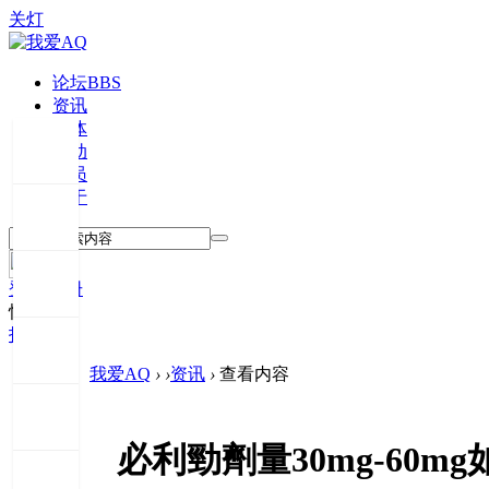
关灯
论坛
BBS
资讯
媒体
活动
会员
关于
登录
注册
快捷登录
投稿
我爱AQ
›
›
资讯
›
查看内容
必利勁劑量30mg-60