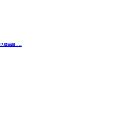
... ...