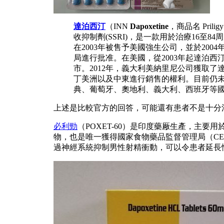
達泊西汀
（INN
Dapoxetine
，商品名 Pri
收抑制劑(SSRI)，是一款用於治療16至
在2003年被售予美國強生公司，並於20
局進行批准。在美國，從2003年起達泊西
市。2012年，義大利美納里尼公司獲取
丁美洲以及中東進行銷售的權利。目前仍
典、葡萄牙、奧地利、義大利、西班牙等
上述是比較官方的回答，可能還有患者不是十分
必利勁
（POXET-60）是印度藥厰生產，主要
物，也是唯一獲得國家食物藥品監督管理局（C
過神經系統抑制男性射精衝動，可以令患者延長