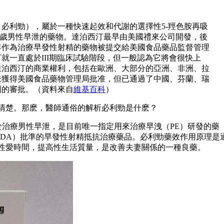
ligy 必利勁），屬於一種快速起效和代謝的選擇性5-羥色胺再吸
84周歲男性早泄的藥物。達泊西汀最早由美國禮來公司開發，後
04年作為治療早發性射精的藥物被提交給美國食品藥品監督管理
汀就一直處於III期臨床試驗階段，但一般認為它將會很快上
了達泊西汀的商業權利，包括在歐洲、大部分的亞洲、非洲、拉
未獲得美國食品藥物管理局批准，但已通過了中國、芬蘭、瑞
國的審批。（資料來自
維基百科
）
清楚。那麽，醫師通俗的解析必利勁是什麽？
用於治療男性早泄，是目前唯一指定用來治療早洩（PE）研發的藥
EDA）批準的早發性射精抵抗治療藥品。必利勁藥效作用原理是
性愛時間，提高性生活質量，是改善夫妻關係的一種良藥。