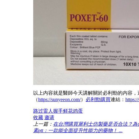
以上内容就是醫師今天講解關於必利勁的内容，
（
https://sunyeeon.com/
）
必利勁購買
連結：
https:
路过
雷人
握手
鲜花
鸡蛋
收藏
邀请
上一篇：
在台灣購買犀利士仿製藥是否合法？為什麼
素ptt：一款能全面提升性能力的藥物！ ...