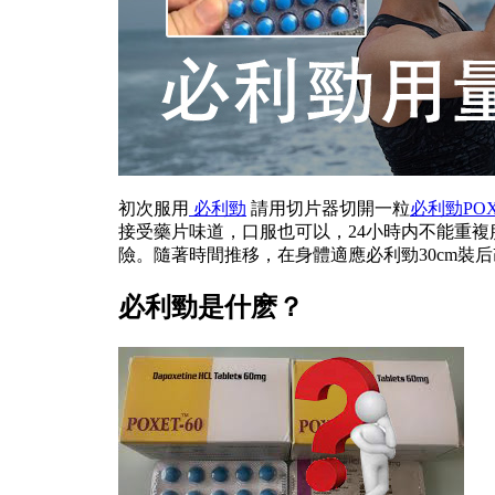
初次服用
必利勁
請用切片器切開一粒
必利勁
POX
接受藥片味道，口服也可以，24小時内不能重複
險。隨著時間推移，在身體適應必利勁30cm裝
必利勁是什麽？