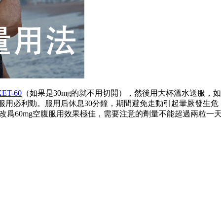
ET-60
（如果是30mg的就不用切開），然後用大杯溫水送服，
服用必利勁。服用后休息30分鐘，期間避免走動引起暈厥發生危
后改爲60mg空腹服用效果極佳，需要注意的劑量不能超過兩粒一