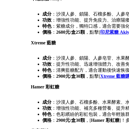
成分
：沙漠人參、鎖陽、石榴多酚、人參
功效
：增強性功能、提升免疫力、治療陽
特色
：紫糖成分，獨特口感，適合需要強
價格
：
2680元/盒25顆
，點擊[
印尼紫糖 Aki
Xtreme 藍糖
成分
：沙漠人參、鎖陽、人參皂苷、水果
功效
：提升性功能、迅速增強體力、改善
特色
：清爽藍糖配方，適合運動後快速恢
價格
：
2900元/盒30顆
，點擊[
Xtreme 藍糖
Hamer 彩虹糖
成分
：沙漠人參、石榴多酚、水果酵素、
功效
：增強性功能、補充多種營養、提升
特色
：色彩繽紛的彩虹包裝，適合年輕族
價格
：
2900元/盒30顆
，[
Hamer 彩虹糖
]！