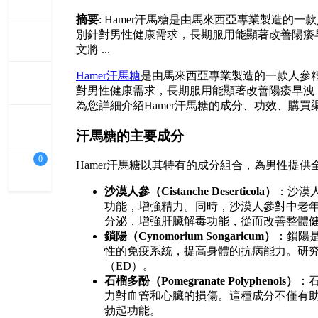
摘要
: Hamer汗馬糖是由馬來西亞專業製造
別針對男性健康需求，長期服用能顯著改善陽痿
文將 ...
Hamer汗馬糖
是由馬來西亞專業製造的一款人參
對男性健康需求，長期服用能顯著改善陽痿早洩
為您詳細介紹Hamer汗馬糖的成分、功效、購
汗馬糖的主要成分
0
Hamer汗馬糖以其特有的成分組合，為男性提
沙漠人參（Cistanche Deserticola）
：沙漠
功能，增強精力。同時，沙漠人參對中老
分泌，增強肝臟解毒功能，從而改善整體
鎖陽（Cynomorium Songaricum）
：鎖陽
性的免疫系統，提高身體的抗病能力。研
（ED）。
石榴多酚（Pomegranate Polyphenols）
：
力對血管和心臟的損傷。這種成分不僅有
勃起功能。