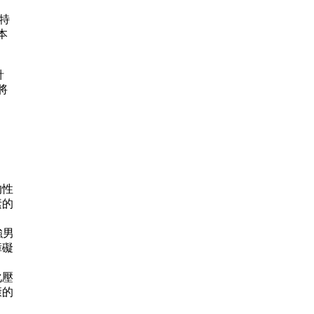
特
本
針
將
的性
素的
強男
障礙
化壓
康的