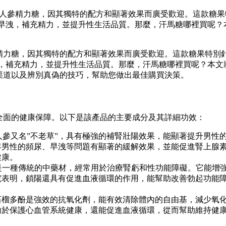
的一款人參精力糖，因其獨特的配方和顯著效果而廣受歡迎。這款糖果
早洩，補充精力，並提升性生活品質。那麼，汗馬糖哪裡買呢？
精力糖，因其獨特的配方和顯著效果而廣受歡迎。這款糖果特別
，補充精力，並提升性生活品質。那麼，汗馬糖哪裡買呢？本文
買渠道以及辨別真偽的技巧，幫助您做出最佳購買決策。
供全面的健康保障。以下是該產品的主要成分及其詳細功效：
人參又名”不老草”，具有極強的補腎壯陽效果，能顯著提升男性
年男性的頻尿、早洩等問題有顯著的緩解效果，並能促進腎上腺
健康。
是一種傳統的中藥材，經常用於治療腎虧和性功能障礙。它能增
究表明，鎖陽還具有促進血液循環的作用，能幫助改善勃起功能
石榴多酚是強效的抗氧化劑，能有效清除體內的自由基，減少氧
助於保護心血管系統健康，還能促進血液循環，從而幫助維持健