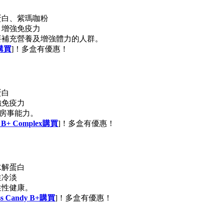
蛋白、紫瑪咖粉
、增強免疫力
要補充營養及增強體力的人群。
糖購買
]！多盒有優惠！
蛋白
強免疫力
房事能力。
B+ Complex購買
]！多盒有優惠！
水解蛋白
性冷淡
性性健康。
 Candy B+購買
]！多盒有優惠！