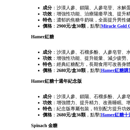
成分
：沙漠人參、鎖陽、人參皂苷、水解
功效
：增強性功能、治療陽痿早洩、提升
特色
：濃郁的焦糖牛奶味，全面提升男性
價格
：
2900元/盒30顆
，點擊[
Miracle Go
Hamer紅糖
成分
：沙漠人參、石榴多酚、人參皂苷、
功效
：增強性功能、提升能量、減少疲勞
特色
：經典紅糖配方，長期食用可改善身
價格
：
2680元/盒30顆
，點擊[
Hamer紅糖購
Hamer紅糖十週年紀念版
成分
：沙漠人參、鎖陽、石榴多酚、人參
功效
：增強體力、提升精力、改善睡眠、
特色
：紀念版專屬包裝，特別配方提升功
價格
：
2680元/盒36顆
，點擊[
Hamer紅糖
Spinach 金糖