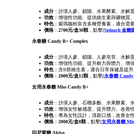
成分
：沙漠人參、鎖陽、水果酵素、水解
功效
：增強性功能、提供維生素與礦物質
特色
：紫瑪咖粉富含多種營養素，適合需
價格
：
2700元/盒30顆
，點擊[
Spinach 金
永春糖 Candy B+ Complex
成分
：沙漠人參、鎖陽、人參皂苷、水解
功效
：增強性功能、提升耐力與體力、增
特色
：含B群維生素，適合日常保健及提升
價格
：
2000元/盒12顆
，點擊[
永春糖 Candy 
女用永春糖 Miss Candy B+
成分
：沙漠人參、石榴多酚、水果酵素、
功效
：增強女性敏感度、提升體力、改善
特色
：專為女性設計，清新口感，改善女
價格
：
2000元/盒8顆
，點擊[
女用永春糖 Miss
印尼紫糖 Akiyo