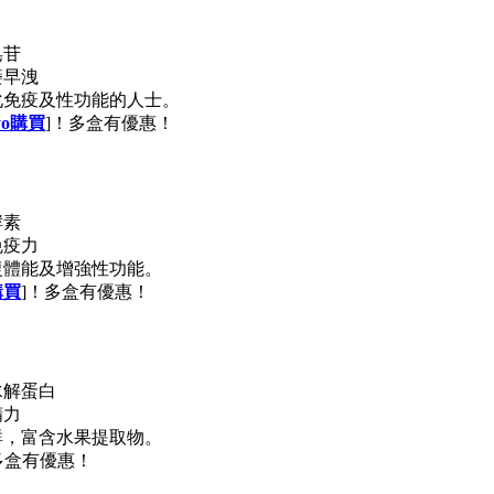
皂苷
痿早洩
化免疫及性功能的人士。
yo購買
]！多盒有優惠！
酵素
免疫力
復體能及增強性功能。
購買
]！多盒有優惠！
水解蛋白
精力
群，富含水果提取物。
多盒有優惠！