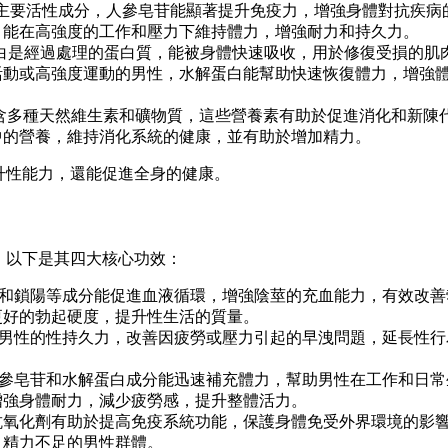
主要活性成分，人參皂苷能顯著提升免疫力，增強身體對抗疾病
，能在高強度的工作和壓力下維持體力，增強耐力和持久力。
白是經過處理的蛋白質，能被身體快速吸收，用於修復受損的肌
活動或高強度運動的男性，水解蛋白能幫助快速恢復體力，增強
含多種天然維生素和礦物質，這些營養素有助於促進消化和新陳
中的營養，維持消化系統的健康，並有助於增加精力。
提升性能力，還能促進全身的健康。
效。以下是其四大核心功效：
人參和鎖陽等成分能促進血液循環，增強陰莖的充血能力，有效改善
更好的勃起硬度，提升性生活的質量。
增強男性的性持久力，改善因疲勞或壓力引起的早洩問題，延長性行
的人參皂苷和水解蛋白成分能迅速補充體力，幫助男性在工作和日常
增強身體耐力，減少疲勞感，提升整體活力。
抗氧化劑有助於提高免疫系統功能，保護身體免受外界環境的影
、精力不足的男性群體。