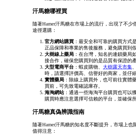
汗馬糖哪裡買
隨著Hamer汗馬糖在市場上的流行，出現了不少
途徑選購：
官方網站購買
：最安全和可靠的購買方式是
正品保障和專業的售後服務，避免購買到
大樹線上藥局
：在台灣，知名的連鎖藥局
接合作，確保您購買到的是品質有保證的
大型電商平台
：蝦皮購物、
大樹露天市集
時，請選擇評價高、信譽好的商家，並仔
實體藥局
：除線上購買外，也可前往實體
買前，可先致電確認庫存。
海淘網站
：通過一些海淘平台購買也可以獲
購買時應注意選擇可信賴的平台，並確保
汗馬糖真偽辨識指南
隨著Hamer汗馬糖的知名度不斷提升，市場上
值得注意：