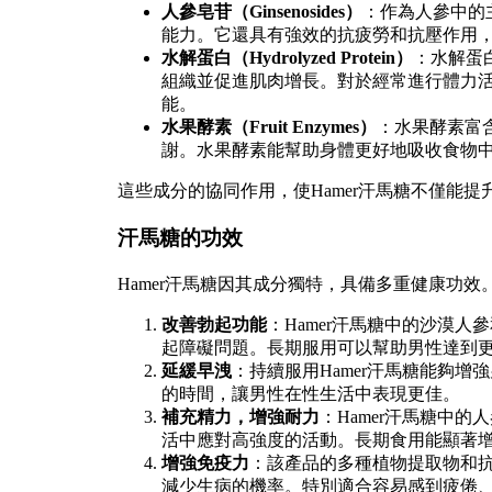
人參皂苷（Ginsenosides）
：作為人參中的
能力。它還具有強效的抗疲勞和抗壓作用
水解蛋白（Hydrolyzed Protein）
：水解蛋
組織並促進肌肉增長。對於經常進行體力
能。
水果酵素（Fruit Enzymes）
：水果酵素富
謝。水果酵素能幫助身體更好地吸收食物
這些成分的協同作用，使Hamer汗馬糖不僅能
汗馬糖的功效
Hamer汗馬糖因其成分獨特，具備多重健康功
改善勃起功能
：Hamer汗馬糖中的沙漠
起障礙問題。長期服用可以幫助男性達到
延緩早洩
：持續服用Hamer汗馬糖能夠
的時間，讓男性在性生活中表現更佳。
補充精力，增強耐力
：Hamer汗馬糖中
活中應對高強度的活動。長期食用能顯著
增強免疫力
：該產品的多種植物提取物和
減少生病的機率。特別適合容易感到疲倦